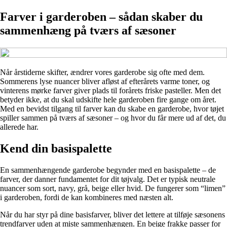
Farver i garderoben – sådan skaber du
sammenhæng på tværs af sæsoner
Når årstiderne skifter, ændrer vores garderobe sig ofte med dem.
Sommerens lyse nuancer bliver afløst af efterårets varme toner, og
vinterens mørke farver giver plads til forårets friske pasteller. Men det
betyder ikke, at du skal udskifte hele garderoben fire gange om året.
Med en bevidst tilgang til farver kan du skabe en garderobe, hvor tøjet
spiller sammen på tværs af sæsoner – og hvor du får mere ud af det, du
allerede har.
Kend din basispalette
En sammenhængende garderobe begynder med en basispalette – de
farver, der danner fundamentet for dit tøjvalg. Det er typisk neutrale
nuancer som sort, navy, grå, beige eller hvid. De fungerer som “limen”
i garderoben, fordi de kan kombineres med næsten alt.
Når du har styr på dine basisfarver, bliver det lettere at tilføje sæsonens
trendfarver uden at miste sammenhængen. En beige frakke passer for