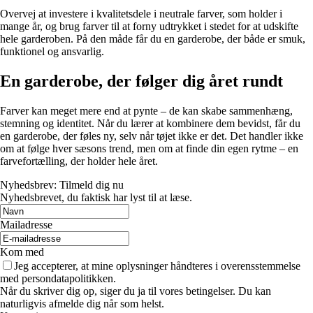
Overvej at investere i kvalitetsdele i neutrale farver, som holder i
mange år, og brug farver til at forny udtrykket i stedet for at udskifte
hele garderoben. På den måde får du en garderobe, der både er smuk,
funktionel og ansvarlig.
En garderobe, der følger dig året rundt
Farver kan meget mere end at pynte – de kan skabe sammenhæng,
stemning og identitet. Når du lærer at kombinere dem bevidst, får du
en garderobe, der føles ny, selv når tøjet ikke er det. Det handler ikke
om at følge hver sæsons trend, men om at finde din egen rytme – en
farvefortælling, der holder hele året.
Nyhedsbrev: Tilmeld dig nu
Nyhedsbrevet, du faktisk har lyst til at læse.
Mailadresse
Kom med
Jeg accepterer, at mine oplysninger håndteres i overensstemmelse
med persondatapolitikken.
Når du skriver dig op, siger du ja til vores betingelser. Du kan
naturligvis afmelde dig når som helst.