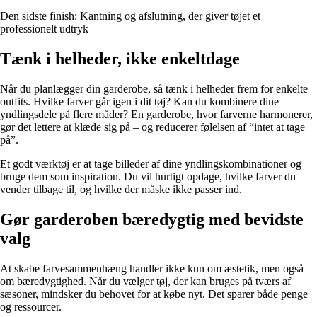
Den sidste finish: Kantning og afslutning, der giver tøjet et
professionelt udtryk
Tænk i helheder, ikke enkeltdage
Når du planlægger din garderobe, så tænk i helheder frem for enkelte
outfits. Hvilke farver går igen i dit tøj? Kan du kombinere dine
yndlingsdele på flere måder? En garderobe, hvor farverne harmonerer,
gør det lettere at klæde sig på – og reducerer følelsen af “intet at tage
på”.
Et godt værktøj er at tage billeder af dine yndlingskombinationer og
bruge dem som inspiration. Du vil hurtigt opdage, hvilke farver du
vender tilbage til, og hvilke der måske ikke passer ind.
Gør garderoben bæredygtig med bevidste
valg
At skabe farvesammenhæng handler ikke kun om æstetik, men også
om bæredygtighed. Når du vælger tøj, der kan bruges på tværs af
sæsoner, mindsker du behovet for at købe nyt. Det sparer både penge
og ressourcer.