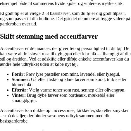
eksempel både til sommerens hvide kjoler og vinterens mørke strik.
Et godt tip er at vælge 2–3 basisfarver, som du føler dig godt tilpas i,
og som passer til din hudtone. Det gør det nemmere at bygge videre på
garderoben over tid.
Skift stemning med accentfarver
Accentfarver er de nuancer, der giver liv og personlighed til dit tøj. De
kan være alt fra støvet rosa til dyb grøn eller klar blå – afhængigt af din
stil og årstiden. Ved at udskifte eller tilføje enkelte accentfarver kan du
ændre hele udtrykket uden at købe nyt tøj.
Forår:
Prøv lyse pasteller som mint, lavendel eller lysegul.
Sommer:
Gå efter friske og klare farver som koral, turkis eller
himmelblå.
Efterår:
Vælg varme toner som rust, sennep eller olivengrøn.
Vinter:
Brug dybe farver som bordeaux, mørkeblå eller
smaragdgrøn.
Accentfarver kan dukke op i accessories, tørklæder, sko eller smykker
– små detaljer, der binder sæsonens udtryk sammen med din
basisgarderobe.