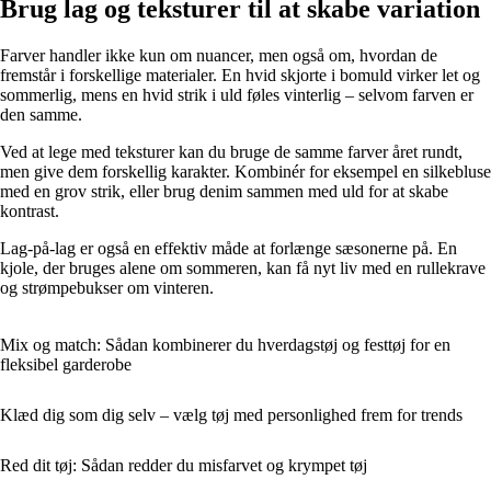
Brug lag og teksturer til at skabe variation
Farver handler ikke kun om nuancer, men også om, hvordan de
fremstår i forskellige materialer. En hvid skjorte i bomuld virker let og
sommerlig, mens en hvid strik i uld føles vinterlig – selvom farven er
den samme.
Ved at lege med teksturer kan du bruge de samme farver året rundt,
men give dem forskellig karakter. Kombinér for eksempel en silkebluse
med en grov strik, eller brug denim sammen med uld for at skabe
kontrast.
Lag-på-lag er også en effektiv måde at forlænge sæsonerne på. En
kjole, der bruges alene om sommeren, kan få nyt liv med en rullekrave
og strømpebukser om vinteren.
Mix og match: Sådan kombinerer du hverdagstøj og festtøj for en
fleksibel garderobe
Klæd dig som dig selv – vælg tøj med personlighed frem for trends
Red dit tøj: Sådan redder du misfarvet og krympet tøj