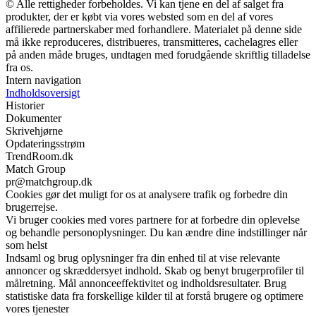
© Alle rettigheder forbeholdes. Vi kan tjene en del af salget fra
produkter, der er købt via vores websted som en del af vores
affilierede partnerskaber med forhandlere. Materialet på denne side
må ikke reproduceres, distribueres, transmitteres, cachelagres eller
på anden måde bruges, undtagen med forudgående skriftlig tilladelse
fra os.
Intern navigation
Indholdsoversigt
Historier
Dokumenter
Skrivehjørne
Opdateringsstrøm
TrendRoom.dk
Match Group
pr@matchgroup.dk
Cookies gør det muligt for os at analysere trafik og forbedre din
brugerrejse.
Vi bruger cookies med vores partnere for at forbedre din oplevelse
og behandle personoplysninger. Du kan ændre dine indstillinger når
som helst
Indsaml og brug oplysninger fra din enhed til at vise relevante
annoncer og skræddersyet indhold. Skab og benyt brugerprofiler til
målretning. Mål annonceeffektivitet og indholdsresultater. Brug
statistiske data fra forskellige kilder til at forstå brugere og optimere
vores tjenester