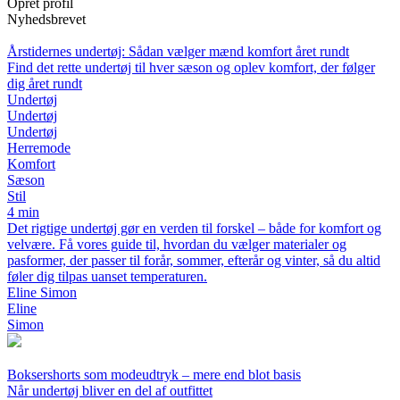
Opret profil
Nyhedsbrevet
Årstidernes undertøj: Sådan vælger mænd komfort året rundt
Find det rette undertøj til hver sæson og oplev komfort, der følger
dig året rundt
Undertøj
Undertøj
Undertøj
Herremode
Komfort
Sæson
Stil
4 min
Det rigtige undertøj gør en verden til forskel – både for komfort og
velvære. Få vores guide til, hvordan du vælger materialer og
pasformer, der passer til forår, sommer, efterår og vinter, så du altid
føler dig tilpas uanset temperaturen.
Eline Simon
Eline
Simon
Boksershorts som modeudtryk – mere end blot basis
Når undertøj bliver en del af outfittet