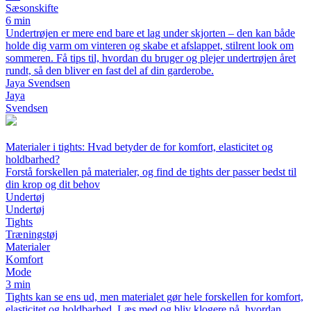
Sæsonskifte
6 min
Undertrøjen er mere end bare et lag under skjorten – den kan både
holde dig varm om vinteren og skabe et afslappet, stilrent look om
sommeren. Få tips til, hvordan du bruger og plejer undertrøjen året
rundt, så den bliver en fast del af din garderobe.
Jaya Svendsen
Jaya
Svendsen
Materialer i tights: Hvad betyder de for komfort, elasticitet og
holdbarhed?
Forstå forskellen på materialer, og find de tights der passer bedst til
din krop og dit behov
Undertøj
Undertøj
Tights
Træningstøj
Materialer
Komfort
Mode
3 min
Tights kan se ens ud, men materialet gør hele forskellen for komfort,
elasticitet og holdbarhed. Læs med og bliv klogere på, hvordan