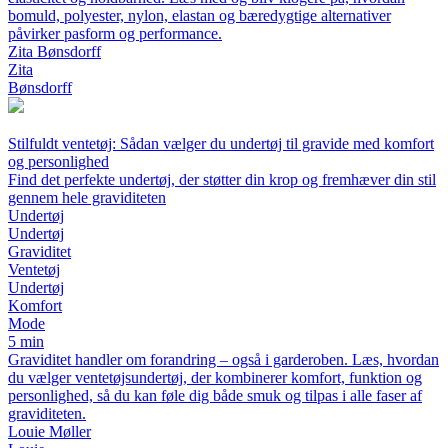
bomuld, polyester, nylon, elastan og bæredygtige alternativer
påvirker pasform og performance.
Zita Bønsdorff
Zita
Bønsdorff
Stilfuldt ventetøj: Sådan vælger du undertøj til gravide med komfort
og personlighed
Find det perfekte undertøj, der støtter din krop og fremhæver din stil
gennem hele graviditeten
Undertøj
Undertøj
Graviditet
Ventetøj
Undertøj
Komfort
Mode
5 min
Graviditet handler om forandring – også i garderoben. Læs, hvordan
du vælger ventetøjsundertøj, der kombinerer komfort, funktion og
personlighed, så du kan føle dig både smuk og tilpas i alle faser af
graviditeten.
Louie Møller