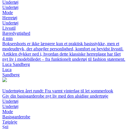
Undertøj
Undertøj
Mode
Herretøj
Undertøj
Livsstil
Bæredygtighed
4 min
Boksershorts er ikke længere kun et praktisk basisstykke, men et
modeudtryk, der afspejler personlighed, komfort og bevidst livsstil.
Artiklen dykker ned i, hvordan dette klassiske herreplagg har fået
nyt liv i modebilledet – fra funktionelt undertøj til fashion statement.
Luca Sandberg
Luca
Sandberg
Undertrøjen året rundt: Fra varmt vinterlag til let sommerlook
Giv din basisgarderobe nyt liv med den alsidige undertrøje
Undertøj
Undertøj
Mode
Basisgarderobe
Tøjpleje
Stil