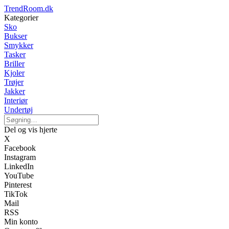
TrendRoom.dk
Kategorier
Sko
Bukser
Smykker
Tasker
Briller
Kjoler
Trøjer
Jakker
Interiør
Undertøj
Del og vis hjerte
X
Facebook
Instagram
LinkedIn
YouTube
Pinterest
TikTok
Mail
RSS
Min konto