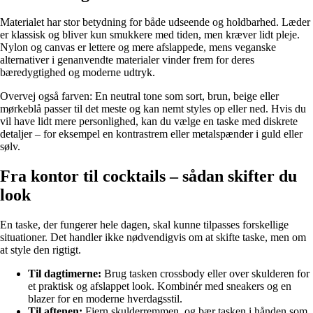
Materialet har stor betydning for både udseende og holdbarhed. Læder
er klassisk og bliver kun smukkere med tiden, men kræver lidt pleje.
Nylon og canvas er lettere og mere afslappede, mens veganske
alternativer i genanvendte materialer vinder frem for deres
bæredygtighed og moderne udtryk.
Overvej også farven: En neutral tone som sort, brun, beige eller
mørkeblå passer til det meste og kan nemt styles op eller ned. Hvis du
vil have lidt mere personlighed, kan du vælge en taske med diskrete
detaljer – for eksempel en kontrastrem eller metalspænder i guld eller
sølv.
Fra kontor til cocktails – sådan skifter du
look
En taske, der fungerer hele dagen, skal kunne tilpasses forskellige
situationer. Det handler ikke nødvendigvis om at skifte taske, men om
at style den rigtigt.
Til dagtimerne:
Brug tasken crossbody eller over skulderen for
et praktisk og afslappet look. Kombinér med sneakers og en
blazer for en moderne hverdagsstil.
Til aftenen:
Fjern skulderremmen, og bær tasken i hånden som