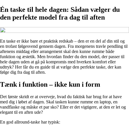
Én taske til hele dagen: Sådan vælger du
den perfekte model fra dag til aften
En taske er ikke bare et praktisk redskab – den er en del af din stil og
en trofast følgesvend gennem dagen. Fra morgenens travle pendling til
aftenens middag eller arrangement skal den kunne rumme både
funktion og æstetik. Men hvordan finder du den model, der passer til
hele dagen uden at gå på kompromis med hverken komfort eller
udtryk? Her får du en guide til at vælge den perfekte taske, der kan
følge dig fra dag til aften.
Tænk i funktion – ikke kun i form
Det første skridt er at overveje, hvad du faktisk har brug for at have
med dig i løbet af dagen. Skal tasken kunne rumme en laptop, en
vandflaske og måske et par sko? Eller er det vigtigere, at den er let og
elegant til en aften ude?
En god allround-taske har typisk: