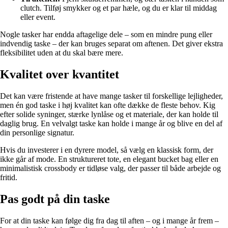
clutch. Tilføj smykker og et par hæle, og du er klar til middag
eller event.
Nogle tasker har endda aftagelige dele – som en mindre pung eller
indvendig taske – der kan bruges separat om aftenen. Det giver ekstra
fleksibilitet uden at du skal bære mere.
Kvalitet over kvantitet
Det kan være fristende at have mange tasker til forskellige lejligheder,
men én god taske i høj kvalitet kan ofte dække de fleste behov. Kig
efter solide syninger, stærke lynlåse og et materiale, der kan holde til
daglig brug. En velvalgt taske kan holde i mange år og blive en del af
din personlige signatur.
Hvis du investerer i en dyrere model, så vælg en klassisk form, der
ikke går af mode. En struktureret tote, en elegant bucket bag eller en
minimalistisk crossbody er tidløse valg, der passer til både arbejde og
fritid.
Pas godt på din taske
For at din taske kan følge dig fra dag til aften – og i mange år frem –