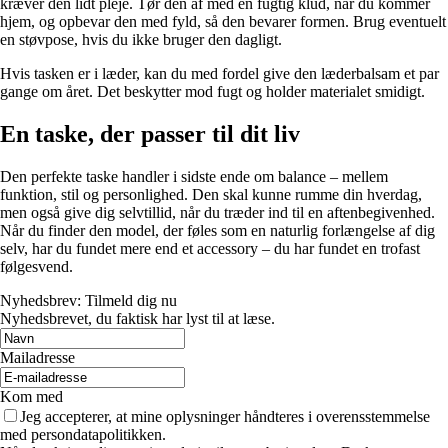
kræver den lidt pleje. Tør den af med en fugtig klud, når du kommer
hjem, og opbevar den med fyld, så den bevarer formen. Brug eventuelt
en støvpose, hvis du ikke bruger den dagligt.
Hvis tasken er i læder, kan du med fordel give den læderbalsam et par
gange om året. Det beskytter mod fugt og holder materialet smidigt.
En taske, der passer til dit liv
Den perfekte taske handler i sidste ende om balance – mellem
funktion, stil og personlighed. Den skal kunne rumme din hverdag,
men også give dig selvtillid, når du træder ind til en aftenbegivenhed.
Når du finder den model, der føles som en naturlig forlængelse af dig
selv, har du fundet mere end et accessory – du har fundet en trofast
følgesvend.
Nyhedsbrev: Tilmeld dig nu
Nyhedsbrevet, du faktisk har lyst til at læse.
Mailadresse
Kom med
Jeg accepterer, at mine oplysninger håndteres i overensstemmelse
med persondatapolitikken.