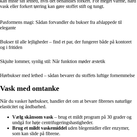
kan miste sin lethed, hvis det behandles forkert. For meget varme, hård
vask eller forkert tørring kan gøre stoffet stift og tungt.
Pasformens magi: Sådan forvandler du bukser fra afslappede til
elegante
Bukser til alle lejligheder – find et par, der fungerer både på kontoret
og i fritiden
Skjulte lommer, synlig stil: Når funktion møder æstetik
Hørbukser med lethed – sådan bevarer du stoffets luftige fornemmelse
Vask med omtanke
Når du vasker hørbukser, handler det om at bevare fibrenes naturlige
elasticitet og åndbarhed.
Vælg skånsom vask
– brug et mildt program på 30 grader og
undgå for høje centrifugeringshastigheder.
Brug et mildt vaskemiddel
uden blegemidler eller enzymer,
som kan slide på fibrene.