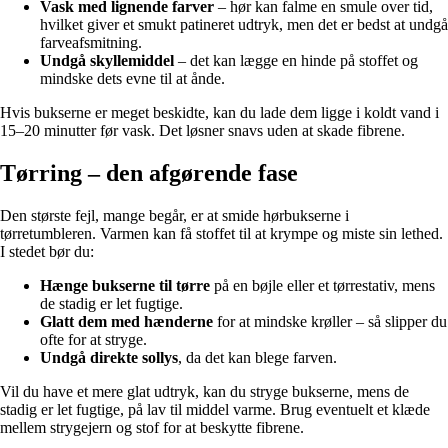
Vask med lignende farver
– hør kan falme en smule over tid,
hvilket giver et smukt patineret udtryk, men det er bedst at undgå
farveafsmitning.
Undgå skyllemiddel
– det kan lægge en hinde på stoffet og
mindske dets evne til at ånde.
Hvis bukserne er meget beskidte, kan du lade dem ligge i koldt vand i
15–20 minutter før vask. Det løsner snavs uden at skade fibrene.
Tørring – den afgørende fase
Den største fejl, mange begår, er at smide hørbukserne i
tørretumbleren. Varmen kan få stoffet til at krympe og miste sin lethed.
I stedet bør du:
Hænge bukserne til tørre
på en bøjle eller et tørrestativ, mens
de stadig er let fugtige.
Glatt dem med hænderne
for at mindske krøller – så slipper du
ofte for at stryge.
Undgå direkte sollys
, da det kan blege farven.
Vil du have et mere glat udtryk, kan du stryge bukserne, mens de
stadig er let fugtige, på lav til middel varme. Brug eventuelt et klæde
mellem strygejern og stof for at beskytte fibrene.