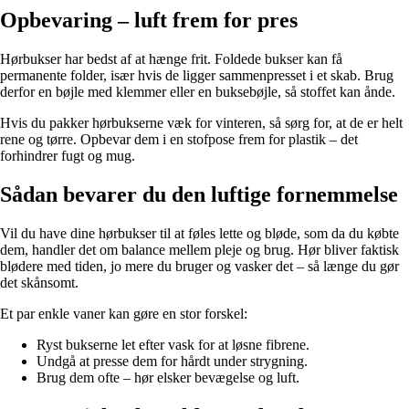
Opbevaring – luft frem for pres
Hørbukser har bedst af at hænge frit. Foldede bukser kan få
permanente folder, især hvis de ligger sammenpresset i et skab. Brug
derfor en bøjle med klemmer eller en buksebøjle, så stoffet kan ånde.
Hvis du pakker hørbukserne væk for vinteren, så sørg for, at de er helt
rene og tørre. Opbevar dem i en stofpose frem for plastik – det
forhindrer fugt og mug.
Sådan bevarer du den luftige fornemmelse
Vil du have dine hørbukser til at føles lette og bløde, som da du købte
dem, handler det om balance mellem pleje og brug. Hør bliver faktisk
blødere med tiden, jo mere du bruger og vasker det – så længe du gør
det skånsomt.
Et par enkle vaner kan gøre en stor forskel:
Ryst bukserne let efter vask for at løsne fibrene.
Undgå at presse dem for hårdt under strygning.
Brug dem ofte – hør elsker bevægelse og luft.