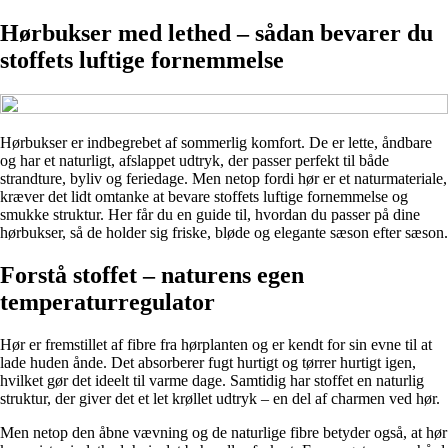
Hørbukser med lethed – sådan bevarer du
stoffets luftige fornemmelse
Hørbukser er indbegrebet af sommerlig komfort. De er lette, åndbare
og har et naturligt, afslappet udtryk, der passer perfekt til både
strandture, byliv og feriedage. Men netop fordi hør er et naturmateriale,
kræver det lidt omtanke at bevare stoffets luftige fornemmelse og
smukke struktur. Her får du en guide til, hvordan du passer på dine
hørbukser, så de holder sig friske, bløde og elegante sæson efter sæson.
Forstå stoffet – naturens egen
temperaturregulator
Hør er fremstillet af fibre fra hørplanten og er kendt for sin evne til at
lade huden ånde. Det absorberer fugt hurtigt og tørrer hurtigt igen,
hvilket gør det ideelt til varme dage. Samtidig har stoffet en naturlig
struktur, der giver det et let krøllet udtryk – en del af charmen ved hør.
Men netop den åbne vævning og de naturlige fibre betyder også, at hør