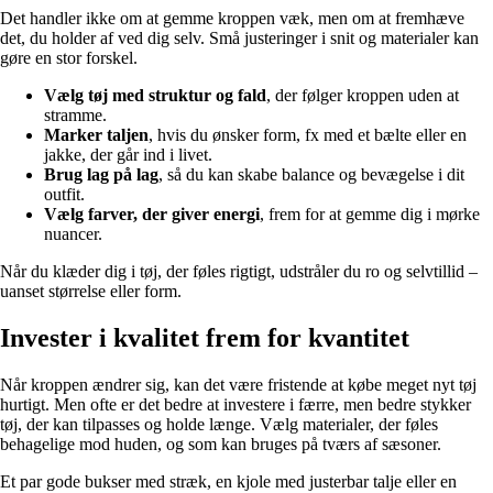
Det handler ikke om at gemme kroppen væk, men om at fremhæve
det, du holder af ved dig selv. Små justeringer i snit og materialer kan
gøre en stor forskel.
Vælg tøj med struktur og fald
, der følger kroppen uden at
stramme.
Marker taljen
, hvis du ønsker form, fx med et bælte eller en
jakke, der går ind i livet.
Brug lag på lag
, så du kan skabe balance og bevægelse i dit
outfit.
Vælg farver, der giver energi
, frem for at gemme dig i mørke
nuancer.
Når du klæder dig i tøj, der føles rigtigt, udstråler du ro og selvtillid –
uanset størrelse eller form.
Invester i kvalitet frem for kvantitet
Når kroppen ændrer sig, kan det være fristende at købe meget nyt tøj
hurtigt. Men ofte er det bedre at investere i færre, men bedre stykker
tøj, der kan tilpasses og holde længe. Vælg materialer, der føles
behagelige mod huden, og som kan bruges på tværs af sæsoner.
Et par gode bukser med stræk, en kjole med justerbar talje eller en