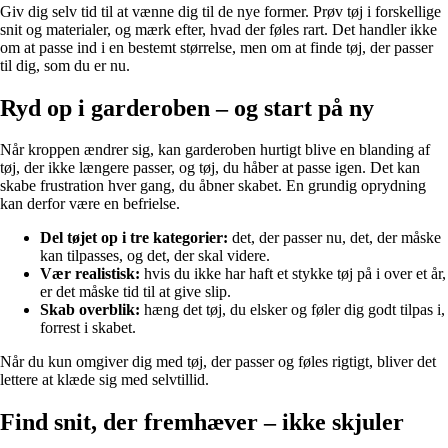
Giv dig selv tid til at vænne dig til de nye former. Prøv tøj i forskellige
snit og materialer, og mærk efter, hvad der føles rart. Det handler ikke
om at passe ind i en bestemt størrelse, men om at finde tøj, der passer
til dig, som du er nu.
Ryd op i garderoben – og start på ny
Når kroppen ændrer sig, kan garderoben hurtigt blive en blanding af
tøj, der ikke længere passer, og tøj, du håber at passe igen. Det kan
skabe frustration hver gang, du åbner skabet. En grundig oprydning
kan derfor være en befrielse.
Del tøjet op i tre kategorier:
det, der passer nu, det, der måske
kan tilpasses, og det, der skal videre.
Vær realistisk:
hvis du ikke har haft et stykke tøj på i over et år,
er det måske tid til at give slip.
Skab overblik:
hæng det tøj, du elsker og føler dig godt tilpas i,
forrest i skabet.
Når du kun omgiver dig med tøj, der passer og føles rigtigt, bliver det
lettere at klæde sig med selvtillid.
Find snit, der fremhæver – ikke skjuler