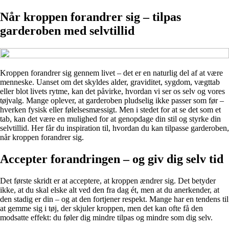
Når kroppen forandrer sig – tilpas
garderoben med selvtillid
Kroppen forandrer sig gennem livet – det er en naturlig del af at være
menneske. Uanset om det skyldes alder, graviditet, sygdom, vægttab
eller blot livets rytme, kan det påvirke, hvordan vi ser os selv og vores
tøjvalg. Mange oplever, at garderoben pludselig ikke passer som før –
hverken fysisk eller følelsesmæssigt. Men i stedet for at se det som et
tab, kan det være en mulighed for at genopdage din stil og styrke din
selvtillid. Her får du inspiration til, hvordan du kan tilpasse garderoben,
når kroppen forandrer sig.
Accepter forandringen – og giv dig selv tid
Det første skridt er at acceptere, at kroppen ændrer sig. Det betyder
ikke, at du skal elske alt ved den fra dag ét, men at du anerkender, at
den stadig er din – og at den fortjener respekt. Mange har en tendens til
at gemme sig i tøj, der skjuler kroppen, men det kan ofte få den
modsatte effekt: du føler dig mindre tilpas og mindre som dig selv.