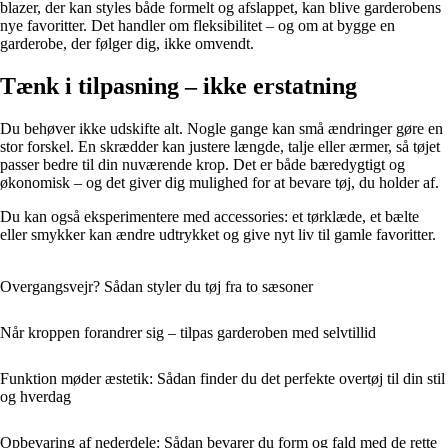
blazer, der kan styles både formelt og afslappet, kan blive garderobens
nye favoritter. Det handler om fleksibilitet – og om at bygge en
garderobe, der følger dig, ikke omvendt.
Tænk i tilpasning – ikke erstatning
Du behøver ikke udskifte alt. Nogle gange kan små ændringer gøre en
stor forskel. En skrædder kan justere længde, talje eller ærmer, så tøjet
passer bedre til din nuværende krop. Det er både bæredygtigt og
økonomisk – og det giver dig mulighed for at bevare tøj, du holder af.
Du kan også eksperimentere med accessories: et tørklæde, et bælte
eller smykker kan ændre udtrykket og give nyt liv til gamle favoritter.
Overgangsvejr? Sådan styler du tøj fra to sæsoner
Når kroppen forandrer sig – tilpas garderoben med selvtillid
Funktion møder æstetik: Sådan finder du det perfekte overtøj til din stil
og hverdag
Opbevaring af nederdele: Sådan bevarer du form og fald med de rette