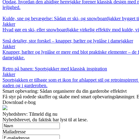
Opdag, hvordan den alsidige herrejakke forener klassisk design med m
lejlighed.
Kulde, sne og bevægelse: Sådan er ski- og snowboardjakker bygget ti
Jakker
Hvad gør en ski- eller snowboardjakke virkelig effektiv mod kulde, vin
Små detaljer, stor forskel – knapper, bælter og lynlåse i damejakker
Jakker
Knapper, bælter og lynlåse er mere end blot praktiske elementer – de f
damejakke.
Retro på banen: Sportsjakker med klassisk inspiration
Jakker
Sportsjakken er tilbage som et ikon for afslappet stil og retroinspire
gaden og i garderoben.
Smart opbevaring: Sådan organiserer du din garderobe effektivt
Få styr på rodede skuffer og skabe med smart opbevaringsløsninger. E-b
Download e-bog
Nyhedsbrev: Tilmeld dig nu
Nyhedsbrevet, du faktisk har lyst til at læse.
Mailadresse