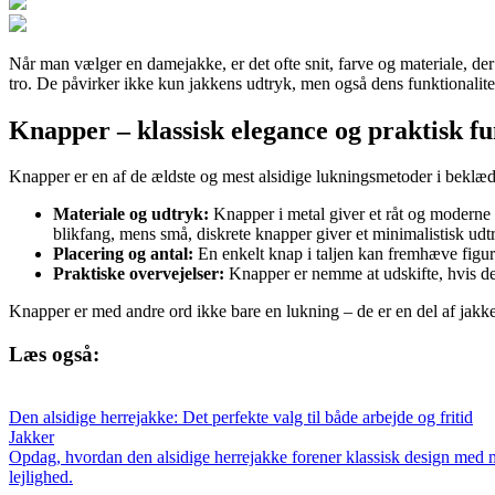
Når man vælger en damejakke, er det ofte snit, farve og materiale, de
tro. De påvirker ikke kun jakkens udtryk, men også dens funktionalite
Knapper – klassisk elegance og praktisk f
Knapper er en af de ældste og mest alsidige lukningsmetoder i beklædn
Materiale og udtryk:
Knapper i metal giver et råt og moderne l
blikfang, mens små, diskrete knapper giver et minimalistisk udt
Placering og antal:
En enkelt knap i taljen kan fremhæve figur
Praktiske overvejelser:
Knapper er nemme at udskifte, hvis de g
Knapper er med andre ord ikke bare en lukning – de er en del af jakk
Læs også:
Den alsidige herrejakke: Det perfekte valg til både arbejde og fritid
Jakker
Opdag, hvordan den alsidige herrejakke forener klassisk design med m
lejlighed.