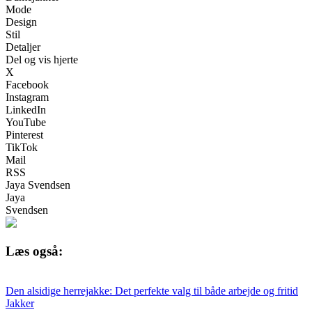
Mode
Design
Stil
Detaljer
Del og vis hjerte
X
Facebook
Instagram
LinkedIn
YouTube
Pinterest
TikTok
Mail
RSS
Jaya Svendsen
Jaya
Svendsen
Læs også:
Den alsidige herrejakke: Det perfekte valg til både arbejde og fritid
Jakker