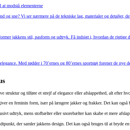
l at modstå elementerne
d og sne? Vi ser nærmere på de tekniske lag, materialer og detaljer, der
ormer jakkens stil, pasform og udtryk. Få indsigt i, hvordan de rigtige 
ret elegance. Med rødder i 70’ernes og 80’ernes sportstøj forener de nye
us
 struktur og tilføre et strejf af elegance eller afslappethed, alt efter h
iver en feminin form, især på længere jakker og frakker. Det kan også b
sivt udtryk, mens stofbælter eller snorebælter kan skabe et mere afslapp
tpunkt, der samler jakkens design. Det kan også bruges til at bryde en e