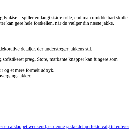
ynlåse – spiller en langt større rolle, end man umiddelbart skulle
er kan gøre hele forskellen, når du vælger din næste jakke.
orative detaljer, der understreger jakkens stil.
og sofistikeret præg. Store, markante knapper kan fungere som
r og et mere formelt udtryk.
 overgangsjakker.
 en afslappet weekend, er denne jakke det perfekte valg til enhver