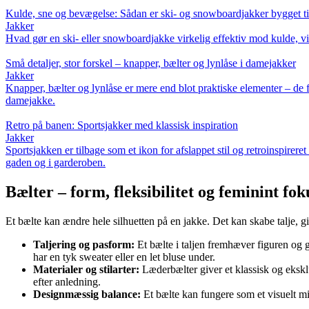
Kulde, sne og bevægelse: Sådan er ski- og snowboardjakker bygget ti
Jakker
Hvad gør en ski- eller snowboardjakke virkelig effektiv mod kulde, vin
Små detaljer, stor forskel – knapper, bælter og lynlåse i damejakker
Jakker
Knapper, bælter og lynlåse er mere end blot praktiske elementer – de f
damejakke.
Retro på banen: Sportsjakker med klassisk inspiration
Jakker
Sportsjakken er tilbage som et ikon for afslappet stil og retroinspire
gaden og i garderoben.
Bælter – form, fleksibilitet og feminint fok
Et bælte kan ændre hele silhuetten på en jakke. Det kan skabe talje, give
Taljering og pasform:
Et bælte i taljen fremhæver figuren og g
har en tyk sweater eller en let bluse under.
Materialer og stilarter:
Læderbælter giver et klassisk og eksklu
efter anledning.
Designmæssig balance:
Et bælte kan fungere som et visuelt mid