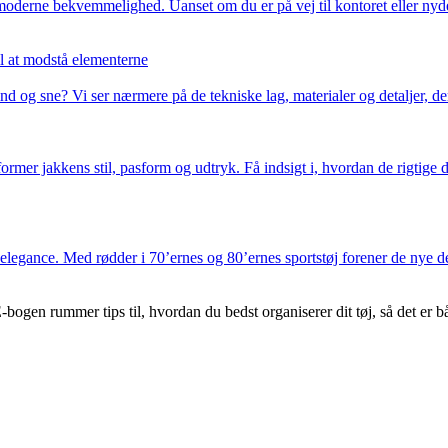
oderne bekvemmelighed. Uanset om du er på vej til kontoret eller nyder
l at modstå elementerne
d og sne? Vi ser nærmere på de tekniske lag, materialer og detaljer, der
ormer jakkens stil, pasform og udtryk. Få indsigt i, hvordan de rigtige 
ret elegance. Med rødder i 70’ernes og 80’ernes sportstøj forener de nye
ogen rummer tips til, hvordan du bedst organiserer dit tøj, så det er b