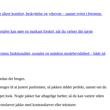
 sikrer komfort, beskyttelse og ydeevne – uanset vejret i bjergene.
detaljer kan gøre en markant forskel, når du vælger din næste
 designs funktionalitet, nostalgi og nutidens modebevidsthed – både på
vordan det bruges.
ruges til at justere pasformen, så jakken sidder perfekt, uanset om du
et look. Nogle jakker har aftagelige bælter, så du kan variere stilen
nsfarvet jakke med kontrastfarver eller teksturer.