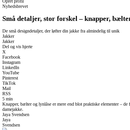
Opret profil
Nyhedsbrevet
Små detaljer, stor forskel – knapper, bælt
De små designdetaljer, der løfter din jakke fra almindelig til unik
Jakker
Jakker
Del og vis hjerte
X
Facebook
Instagram
LinkedIn
YouTube
Pinterest
TikTok
Mail
RSS
5 min
Knapper, bælter og lynlåse er mere end blot praktiske elementer – de f
damejakke.
Jaya Svendsen
Jaya
Svendsen