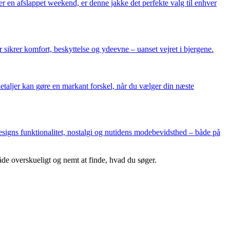
 en afslappet weekend, er denne jakke det perfekte valg til enhver
 sikrer komfort, beskyttelse og ydeevne – uanset vejret i bjergene.
detaljer kan gøre en markant forskel, når du vælger din næste
 designs funktionalitet, nostalgi og nutidens modebevidsthed – både på
åde overskueligt og nemt at finde, hvad du søger.