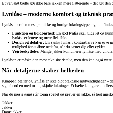
Et velvalgt bælte gør ikke bare jakken mere flatterende – det gør den 
Lynlåse – moderne komfort og teknisk præ
Lynlåsen er den mest praktiske og hurtige lukningstype, og den findes 
Funktion og holdbarhed:
En god lynlås skal glide let og kunne
lynlåse er lettere og mere fleksible.
Design og detaljer:
En synlig lynlås i kontrastfarve kan give ja
mulighed for at åbne nedefra, når du sætter dig eller cykler.
Vejrbeskyttelse:
Mange jakker kombinerer lynlåse med vindfang 
Lynlåsen er måske den mest tekniske detalje, men den kan også være en
Når detaljerne skaber helheden
Knapper, bælter og lynlåse er ikke blot praktiske nødvendigheder – de
signal end en med matte, skjulte lukninger. Et bælte kan gøre en ellers 
Når du næste gang står foran spejlet og prøver en jakke, så læg mærke t
Jakker
Jakker
Damejakker