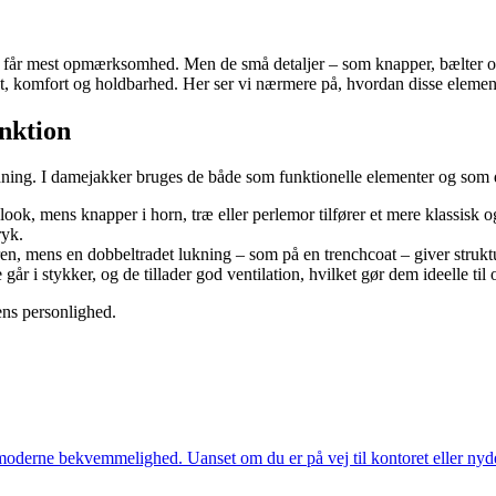
r får mest opmærksomhed. Men de små detaljer – som knapper, bælter og l
t, komfort og holdbarhed. Her ser vi nærmere på, hvordan disse element
unktion
ing. I damejakker bruges de både som funktionelle elementer og som dek
ook, mens knapper i horn, træ eller perlemor tilfører et mere klassisk 
ryk.
en, mens en dobbeltradet lukning – som på en trenchcoat – giver struktu
år i stykker, og de tillader god ventilation, hvilket gør dem ideelle til
ens personlighed.
oderne bekvemmelighed. Uanset om du er på vej til kontoret eller nyder