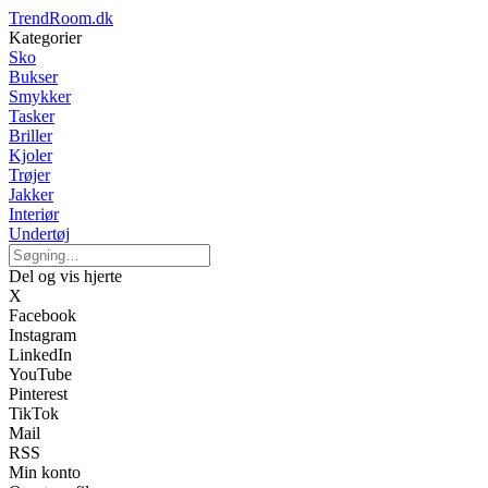
TrendRoom.dk
Kategorier
Sko
Bukser
Smykker
Tasker
Briller
Kjoler
Trøjer
Jakker
Interiør
Undertøj
Del og vis hjerte
X
Facebook
Instagram
LinkedIn
YouTube
Pinterest
TikTok
Mail
RSS
Min konto