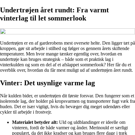
Undertrøjen året rundt: Fra varmt
vinterlag til let sommerlook
Undertrøjen er en af garderobens mest oversete helte. Den ligger tæt på
kroppen, gør sit arbejde i stilhed og følger os gennem årets skiftende
temperaturer. Men hvor mange tænker egentlig over, hvordan en
undertrøje kan bruges strategisk – både som et praktisk lag i
vinterkulden og som en del af et afslappet sommerlook? Her får du et
overblik over, hvordan du får mest muligt ud af undertrøjen året rundt.
Vinter: Det usynlige varme lag
Når kulden bider, er undertrøjen dit første forsvar. Den fungerer som et
isolerende lag, der holder på kropsvarmen og transporterer fugt væk fra
huden. Det er især vigtigt, hvis du bevæger dig meget udendørs eller
cykler til arbejde i frostvejr.
Materialet betyder alt:
Uld og uldblandinger er ideelle om
vinteren, fordi de både varmer og ånder. Merinould er særligt
populært, da det ikke kradser og kan bruges flere dage i træk