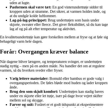
uden at lugte.
Pasformen skal være tæt:
En god vinterundertrøje sidder til
kroppen uden at stramme. Det sikrer, at varmen holdes inde, og
at du undgår kolde luftlommer.
Lag-på-lag-princippet:
Brug undertrøjen som basis under
skjorte, sweater eller fleece. Det giver fleksibilitet, så du kan tage
lag af og på alt efter temperatur og aktivitet.
En kvalitetsundertrøje kan gøre forskellen mellem at fryse og at føle sig
behageligt varm hele dagen.
Forår: Overgangen kræver balance
Når dagene bliver længere, og temperaturen svinger, er undertrøjen
stadig nyttig – men på en anden måde. Nu handler det om at regulere
varmen, så du hverken sveder eller fryser.
Vælg lettere materialer:
Bomuld eller bambus er gode valg i
overgangsperioden. De føles bløde mod huden og lader kroppen
ånde.
Brug den som skjult komfort:
Undertrøjen kan stadig bæres
under en skjorte eller let trøje, især på dage hvor vejret skifter
mellem sol og skygge.
Farver og snit:
Foråret er et godt tidspunkt at eksperimentere