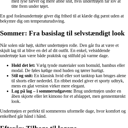
med lyse farver og mere åbne snit, hvis undertrøjen får lov at
titte frem under tøjet.
En god forårsundertrøje giver dig frihed til at klæde dig pænt uden at
bekymre dig om temperaturudsving.
Sommer: Fra basislag til selvstændigt look
Når solen står højt, skifter undertrøjen rolle. Den går fra at være et
skjult lag til at blive en del af dit outfit. En enkel, velsiddende
undertrøje kan være både praktisk og stilfuld på varme dage.
Hold det let:
Vælg tynde materialer som bomuld, bambus eller
modal. De føles kølige mod huden og tørrer hurtigt.
Stil og snit:
En klassisk hvid eller sort tanktop kan bruges alene
til shorts eller nederdel. En ribbet model giver et sporty udtryk,
mens en glat version virker mere elegant.
Lag på lag – i sommerudgaven:
Brug undertrøjen under en
åben skjorte eller let kimono for et afslappet, men gennemtænkt
look.
Undertrøjen er perfekt til sommerens uformelle dage, hvor komfort og
enkelhed går hånd i hånd.