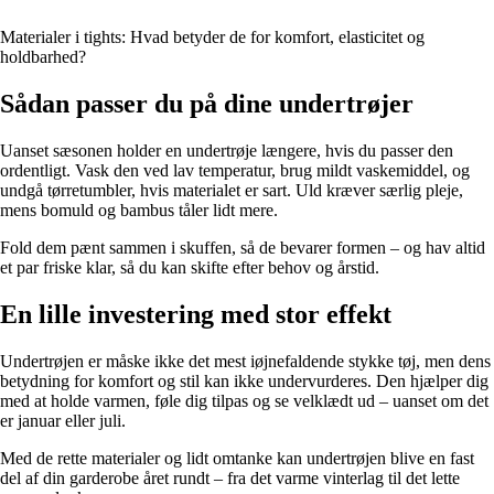
Materialer i tights: Hvad betyder de for komfort, elasticitet og
holdbarhed?
Sådan passer du på dine undertrøjer
Uanset sæsonen holder en undertrøje længere, hvis du passer den
ordentligt. Vask den ved lav temperatur, brug mildt vaskemiddel, og
undgå tørretumbler, hvis materialet er sart. Uld kræver særlig pleje,
mens bomuld og bambus tåler lidt mere.
Fold dem pænt sammen i skuffen, så de bevarer formen – og hav altid
et par friske klar, så du kan skifte efter behov og årstid.
En lille investering med stor effekt
Undertrøjen er måske ikke det mest iøjnefaldende stykke tøj, men dens
betydning for komfort og stil kan ikke undervurderes. Den hjælper dig
med at holde varmen, føle dig tilpas og se velklædt ud – uanset om det
er januar eller juli.
Med de rette materialer og lidt omtanke kan undertrøjen blive en fast
del af din garderobe året rundt – fra det varme vinterlag til det lette