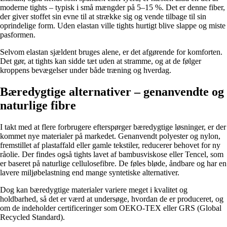
moderne tights – typisk i små mængder på 5–15 %. Det er denne fiber,
der giver stoffet sin evne til at strække sig og vende tilbage til sin
oprindelige form. Uden elastan ville tights hurtigt blive slappe og miste
pasformen.
Selvom elastan sjældent bruges alene, er det afgørende for komforten.
Det gør, at tights kan sidde tæt uden at stramme, og at de følger
kroppens bevægelser under både træning og hverdag.
Bæredygtige alternativer – genanvendte og
naturlige fibre
I takt med at flere forbrugere efterspørger bæredygtige løsninger, er der
kommet nye materialer på markedet. Genanvendt polyester og nylon,
fremstillet af plastaffald eller gamle tekstiler, reducerer behovet for ny
råolie. Der findes også tights lavet af bambusviskose eller Tencel, som
er baseret på naturlige cellulosefibre. De føles bløde, åndbare og har en
lavere miljøbelastning end mange syntetiske alternativer.
Dog kan bæredygtige materialer variere meget i kvalitet og
holdbarhed, så det er værd at undersøge, hvordan de er produceret, og
om de indeholder certificeringer som OEKO-TEX eller GRS (Global
Recycled Standard).