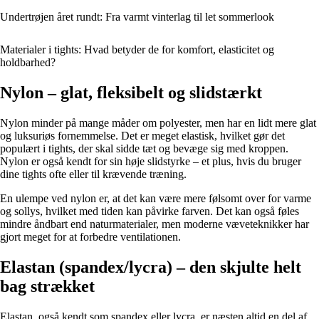
Undertrøjen året rundt: Fra varmt vinterlag til let sommerlook
Materialer i tights: Hvad betyder de for komfort, elasticitet og
holdbarhed?
Nylon – glat, fleksibelt og slidstærkt
Nylon minder på mange måder om polyester, men har en lidt mere glat
og luksuriøs fornemmelse. Det er meget elastisk, hvilket gør det
populært i tights, der skal sidde tæt og bevæge sig med kroppen.
Nylon er også kendt for sin høje slidstyrke – et plus, hvis du bruger
dine tights ofte eller til krævende træning.
En ulempe ved nylon er, at det kan være mere følsomt over for varme
og sollys, hvilket med tiden kan påvirke farven. Det kan også føles
mindre åndbart end naturmaterialer, men moderne væveteknikker har
gjort meget for at forbedre ventilationen.
Elastan (spandex/lycra) – den skjulte helt
bag strækket
Elastan, også kendt som spandex eller lycra, er næsten altid en del af