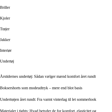
Briller
Kjoler
Trøjer
Jakker
Interiør
Undertøj
Årstidernes undertøj: Sådan vælger mænd komfort året rundt
Boksershorts som modeudtryk – mere end blot basis
Undertrøjen året rundt: Fra varmt vinterlag til let sommerlook
Materialer i tights: Hvad betyder de for komfort, elasticitet og