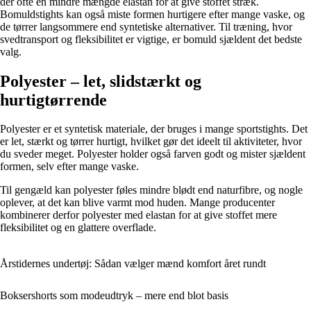
der ofte en mindre mængde elastan for at give stoffet stræk.
Bomuldstights kan også miste formen hurtigere efter mange vaske, og
de tørrer langsommere end syntetiske alternativer. Til træning, hvor
svedtransport og fleksibilitet er vigtige, er bomuld sjældent det bedste
valg.
Polyester – let, slidstærkt og
hurtigtørrende
Polyester er et syntetisk materiale, der bruges i mange sportstights. Det
er let, stærkt og tørrer hurtigt, hvilket gør det ideelt til aktiviteter, hvor
du sveder meget. Polyester holder også farven godt og mister sjældent
formen, selv efter mange vaske.
Til gengæld kan polyester føles mindre blødt end naturfibre, og nogle
oplever, at det kan blive varmt mod huden. Mange producenter
kombinerer derfor polyester med elastan for at give stoffet mere
fleksibilitet og en glattere overflade.
Årstidernes undertøj: Sådan vælger mænd komfort året rundt
Boksershorts som modeudtryk – mere end blot basis