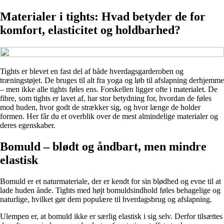
Materialer i tights: Hvad betyder de for
komfort, elasticitet og holdbarhed?
Tights er blevet en fast del af både hverdagsgarderoben og
træningstøjet. De bruges til alt fra yoga og løb til afslapning derhjemme
– men ikke alle tights føles ens. Forskellen ligger ofte i materialet. De
fibre, som tights er lavet af, har stor betydning for, hvordan de føles
mod huden, hvor godt de strækker sig, og hvor længe de holder
formen. Her får du et overblik over de mest almindelige materialer og
deres egenskaber.
Bomuld – blødt og åndbart, men mindre
elastisk
Bomuld er et naturmateriale, der er kendt for sin blødhed og evne til at
lade huden ånde. Tights med højt bomuldsindhold føles behagelige og
naturlige, hvilket gør dem populære til hverdagsbrug og afslapning.
Ulempen er, at bomuld ikke er særlig elastisk i sig selv. Derfor tilsættes