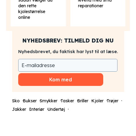
sådan vælger du
levetid med små
den rette
reparationer
kjolestørrelse
online
NYHEDSBREV: TILMELD DIG NU
Nyhedsbrevet, du faktisk har lyst til at læse.
Kom med
Sko
Bukser
Smykker
Tasker
Briller
Kjoler
Trøjer
Jakker
Interiør
Undertøj