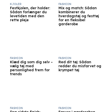
KJOLER
FASHION
Festkjolen, der holder:
Mix og match: Sådan
Sådan forlænger du
kombinerer du
levetiden med den
hverdagstøj og festtøj
rette pleje
for en fleksibel
garderobe
FASHION
FASHION
Klæd dig som dig selv –
Red dit tøj: Sådan
vælg tøj med
redder du misfarvet og
personlighed frem for
krympet tøj
trends
FASHION
FASHION