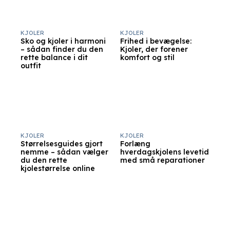
KJOLER
KJOLER
Sko og kjoler i harmoni
Frihed i bevægelse:
– sådan finder du den
Kjoler, der forener
rette balance i dit
komfort og stil
outfit
KJOLER
KJOLER
Størrelsesguides gjort
Forlæng
nemme – sådan vælger
hverdagskjolens levetid
du den rette
med små reparationer
kjolestørrelse online