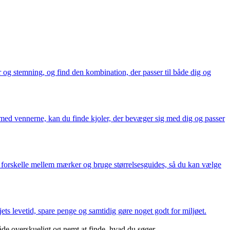
r og stemning, og find den kombination, der passer til både dig og
e med vennerne, kan du finde kjoler, der bevæger sig med dig og passer
stå forskelle mellem mærker og bruge størrelsesguides, så du kan vælge
ets levetid, spare penge og samtidig gøre noget godt for miljøet.
åde overskueligt og nemt at finde, hvad du søger.