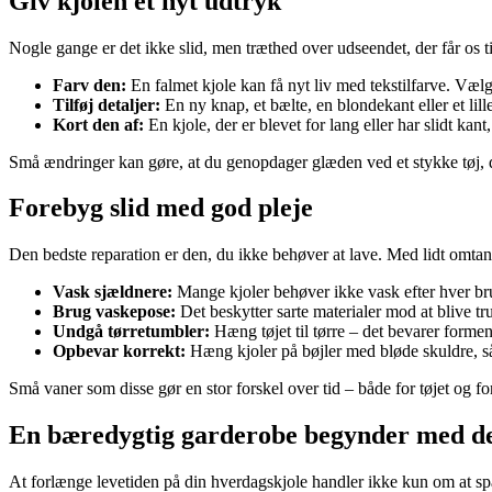
Giv kjolen et nyt udtryk
Nogle gange er det ikke slid, men træthed over udseendet, der får os til
Farv den:
En falmet kjole kan få nyt liv med tekstilfarve. Vælg 
Tilføj detaljer:
En ny knap, et bælte, en blondekant eller et lil
Kort den af:
En kjole, der er blevet for lang eller har slidt ka
Små ændringer kan gøre, at du genopdager glæden ved et stykke tøj, d
Forebyg slid med god pleje
Den bedste reparation er den, du ikke behøver at lave. Med lidt omtan
Vask sjældnere:
Mange kjoler behøver ikke vask efter hver brug
Brug vaskepose:
Det beskytter sarte materialer mod at blive tr
Undgå tørretumbler:
Hæng tøjet til tørre – det bevarer forme
Opbevar korrekt:
Hæng kjoler på bøjler med bløde skuldre, så
Små vaner som disse gør en stor forskel over tid – både for tøjet og for
En bæredygtig garderobe begynder med det
At forlænge levetiden på din hverdagskjole handler ikke kun om at sp