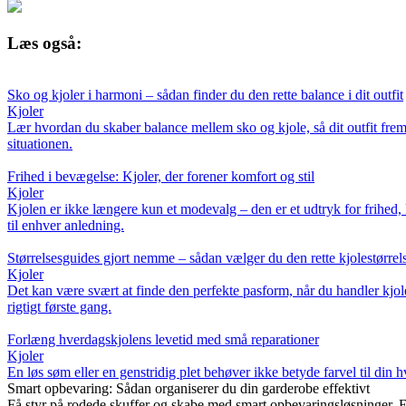
Læs også:
Sko og kjoler i harmoni – sådan finder du den rette balance i dit outfit
Kjoler
Lær hvordan du skaber balance mellem sko og kjole, så dit outfit frems
situationen.
Frihed i bevægelse: Kjoler, der forener komfort og stil
Kjoler
Kjolen er ikke længere kun et modevalg – den er et udtryk for frihed, 
til enhver anledning.
Størrelsesguides gjort nemme – sådan vælger du den rette kjolestørrel
Kjoler
Det kan være svært at finde den perfekte pasform, når du handler kjoler
rigtigt første gang.
Forlæng hverdagskjolens levetid med små reparationer
Kjoler
En løs søm eller en genstridig plet behøver ikke betyde farvel til din
Smart opbevaring: Sådan organiserer du din garderobe effektivt
Få styr på rodede skuffer og skabe med smart opbevaringsløsninger. E-b