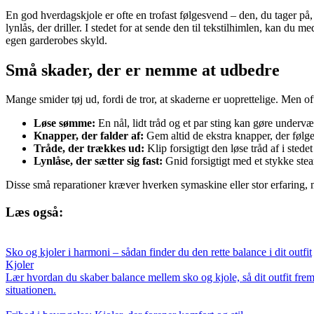
En god hverdagskjole er ofte en trofast følgesvend – den, du tager på, n
lynlås, der driller. I stedet for at sende den til tekstilhimlen, kan du 
egen garderobes skyld.
Små skader, der er nemme at udbedre
Mange smider tøj ud, fordi de tror, at skaderne er uoprettelige. Men of
Løse sømme:
En nål, lidt tråd og et par sting kan gøre undervær
Knapper, der falder af:
Gem altid de ekstra knapper, der følg
Tråde, der trækkes ud:
Klip forsigtigt den løse tråd af i stedet
Lynlåse, der sætter sig fast:
Gnid forsigtigt med et stykke steari
Disse små reparationer kræver hverken symaskine eller stor erfaring, m
Læs også:
Sko og kjoler i harmoni – sådan finder du den rette balance i dit outfit
Kjoler
Lær hvordan du skaber balance mellem sko og kjole, så dit outfit frems
situationen.