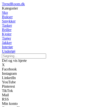
TrendRoom.dk
Kategorier
Sko
Bukser
Smykker
Tasker
Briller
Kjoler
Trøjer
Jakker
Interiør
Undertøj
Del og vis hjerte
X
Facebook
Instagram
LinkedIn
YouTube
Pinterest
TikTok
Mail
RSS
Min konto