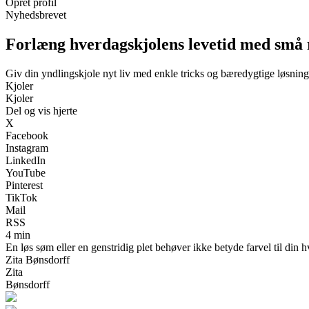
Opret profil
Nyhedsbrevet
Forlæng hverdagskjolens levetid med små 
Giv din yndlingskjole nyt liv med enkle tricks og bæredygtige løsning
Kjoler
Kjoler
Del og vis hjerte
X
Facebook
Instagram
LinkedIn
YouTube
Pinterest
TikTok
Mail
RSS
4 min
En løs søm eller en genstridig plet behøver ikke betyde farvel til din
Zita Bønsdorff
Zita
Bønsdorff