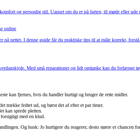
komfort og personlig stil. Uanset om du er på farten, til møde eller ud
se online
 på nettet. I denne guide får du praktiske tips til at måle korrekt, for
 hverdagskjole. Med små reparationer og lidt omtanke kan du forlænge tøj
leste kan fjernes, hvis du handler hurtigt og bruger de rette midler.
et trække fedtet ud, og børst det af efter et par timer.
et kan sprede pletten.
forsigtigt med en klud.
behandlingen. Og husk: Jo hurtigere du reagerer, desto større er chancen for