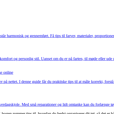
tår harmonisk og gennemført. Få tips til farver, materialer, proportione
komfort og personlig stil. Uanset om du er på farten, til møde eller ud
se online
 på nettet. I denne guide får du praktiske tips til at måle korrekt, for
 hverdagskjole. Med små reparationer og lidt omtanke kan du forlænge tøj
ogen rummer tips til, hvordan du bedst organiserer dit tøj, så det er b