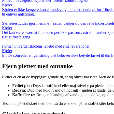
Frihed i bevægelse: Kjoler, der forener komfort og stil
Kjoler
Kjolen er ikke længere kun et modevalg – den er et udtryk for frihed, 
til enhver anledning.
Størrelsesguides gjort nemme – sådan vælger du den rette kjolestørrel
Kjoler
Det kan være svært at finde den perfekte pasform, når du handler kjoler
rigtigt første gang.
Forlæng hverdagskjolens levetid med små reparationer
Kjoler
En løs søm eller en genstridig plet behøver ikke betyde farvel til din
Fjern pletter med omtanke
Pletter er en af de hyppigste grunde til, at tøj bliver kasseret. Men de f
Fedtet plet:
Drys kartoffelmel eller majsstivelse på pletten, lad d
Rødvin:
Dup med koldt vand og lidt salt – undgå at gnide, da d
Kaffe eller te:
Brug en blanding af vand og lidt eddike, og dup 
Test altid på et diskret sted først, så du er sikker på, at stoffet tåler 