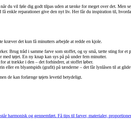
år du vil føle dig godt tilpas uden at tænke for meget over det. Men selv
med få enkle reparationer give den nyt liv. Her får du inspiration til, hv
te kræver det kun få minutters arbejde at redde en kjole.
ker. Brug tråd i samme farve som stoffet, og sy små, tætte sting for et p
er med tøjet. En ny knap kan sys på på under fem minutter.
 for at trække i den – det forhindrer, at stoffet løber.
n eller en blyantspids (grafit) på tænderne – det får lynlåsen til at glide 
en de kan forlænge tøjets levetid betydeligt.
tår harmonisk og gennemført. Få tips til farver, materialer, proportione